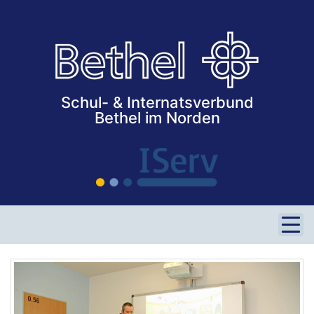
Vechta / Lohne
Verden / Achim
Ahlhorn
STELLENANGEBOTE
Schul- & Internatsverbund
Bethel im Norden
SERVICE
Kontaktformular
iServ
Impressum
Datenschutz