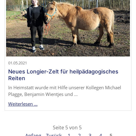
01.05.2021
Neues Longier-Zelt für heilpädagogisches
Reiten
In Heimstatt wurde mit Hilfe unserer Kollegen Michael
Plagge, Benjamin Wientjes und ...
Weiterlesen …
Seite 5 von 5
Anfang
Zurück
1
2
3
4
5