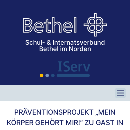
Vechta / Lohne
Verden / Achim
Ahlhorn
STELLENANGEBOTE
Schul- & Internatsverbund
Bethel im Norden
SERVICE
Kontaktformular
iServ
Impressum
Datenschutz
PRÄVENTIONSPROJEKT „MEIN
KÖRPER GEHÖRT MIR!“ ZU GAST IN