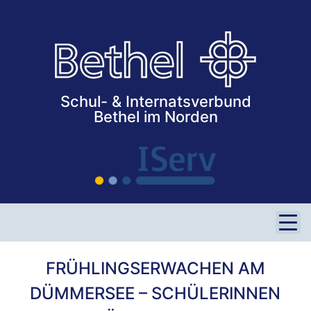
Vechta / Lohne
Verden / Achim
Ahlhorn
STELLENANGEBOTE
Schul- & Internatsverbund
Bethel im Norden
SERVICE
Kontaktformular
iServ
Impressum
Datenschutz
FRÜHLINGSERWACHEN AM
DÜMMERSEE – SCHÜLERINNEN